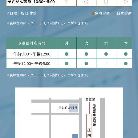
予約がん診療
10:30～5:00
◯
◯
◯
◯
※日曜、祝日 休診
●
保険診療
◯
自費診療
※表は左右にスクロールして確認することができます。
お電話対応時間
月
火
水
木
午前9:00～午後12:00
●
●
●
●
午後12:00～午後5:00
●
●
／
●
※表は左右にスクロールして確認することができます。