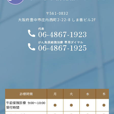
〒561-0832
大阪府豊中市庄内西町2-22-8
しま善ビル2F
代表
06-4867-1923
がん免疫細胞治療 専用ダイヤル
06-4867-1925
診療時間
月
火
水
木
午前保険診療
9:00～10:00
●
●
●
●
受付時間